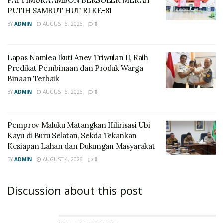
PATTIMURA AMBON BERSOLEK MERAH
PUTIH SAMBUT HUT RI KE-81
BY
ADMIN
AUGUST 6, 2026
0
Lapas Namlea Ikuti Anev Triwulan II, Raih
Predikat Pembinaan dan Produk Warga
Binaan Terbaik
BY
ADMIN
AUGUST 6, 2026
0
‎Pemprov Maluku Matangkan Hilirisasi Ubi
Kayu di Buru Selatan, Sekda Tekankan
Kesiapan Lahan dan Dukungan Masyarakat
BY
ADMIN
AUGUST 4, 2026
0
Discussion about this post