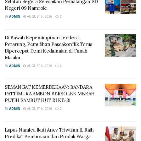
Selatan Segera Selesaikan Pemalangan SD
Negeri 09 Namrole
BY
ADMIN
AUGUST 6, 2026
0
Di Bawah Kepemimpinan Jenderal
Petarung, Pemulihan Pascakonflik Terus
Dipercepat Demi Kedamaian di Tanah
Maluku
BY
ADMIN
AUGUST 6, 2026
0
SEMANGAT KEMERDEKAAN: BANDARA
PATTIMURA AMBON BERSOLEK MERAH
PUTIH SAMBUT HUT RI KE-81
BY
ADMIN
AUGUST 6, 2026
0
Lapas Namlea Ikuti Anev Triwulan II, Raih
Predikat Pembinaan dan Produk Warga