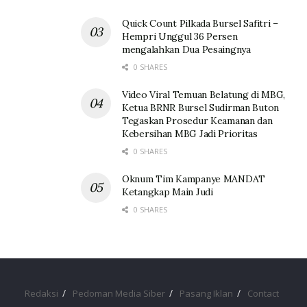
Quick Count Pilkada Bursel Safitri –
Hempri Unggul 36 Persen
mengalahkan Dua Pesaingnya
0 SHARES
Video Viral Temuan Belatung di MBG,
Ketua BRNR Bursel Sudirman Buton
Tegaskan Prosedur Keamanan dan
Kebersihan MBG Jadi Prioritas
0 SHARES
Oknum Tim Kampanye MANDAT
Ketangkap Main Judi
0 SHARES
Redaksi
Pedoman Media Siber
Pasang Iklan
Contact