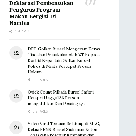
Deklarasi Pembentukan
Pengurus Program
Makan Bergizi Di
Namlea
0 SHARES
DPD Golkar Bursel Mengecam Keras
Tindakan Pemukulan oleh ZT Kepada
Korbid Kepartain Golkar Bursel,
Polres di Minta Percepat Proses
Hukum
0 SHARES
Quick Count Pilkada Bursel Safitri –
Hempri Unggul 36 Persen
mengalahkan Dua Pesaingnya
0 SHARES
Video Viral Temuan Belatung di MBG,
Ketua BRNR Bursel Sudirman Buton
Tegaskan Prosedur Keamanan dan