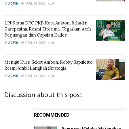
BY
ADMIN
APRIL 14, 2026
0
LPJ Ketua DPC PKB Kota Ambon, Bahadin
Karepesina, Resmi Diterima; Tegaskan Arah
Perjuangan dan Capaian Kader
BY
ADMIN
APRIL 14, 2026
0
Menuju Kursi Sekot Ambon, Robby Sapulette
Resmi Ambil Langkah Strategis
BY
ADMIN
APRIL 14, 2026
0
Discussion about this post
RECOMMENDED
‎Pemprov Maluku Matangkan