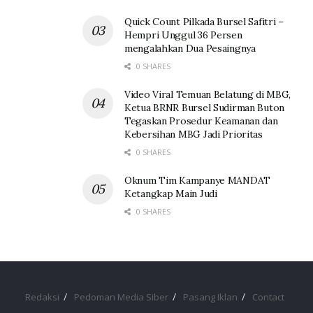
Quick Count Pilkada Bursel Safitri –
Hempri Unggul 36 Persen
mengalahkan Dua Pesaingnya
0 SHARES
Video Viral Temuan Belatung di MBG,
Ketua BRNR Bursel Sudirman Buton
Tegaskan Prosedur Keamanan dan
Kebersihan MBG Jadi Prioritas
0 SHARES
Oknum Tim Kampanye MANDAT
Ketangkap Main Judi
0 SHARES
Redaksi
Pedoman Media Siber
Pasang Iklan
Contact