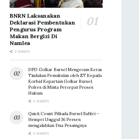
BNRN Laksanakan
Deklarasi Pembentukan
Pengurus Program
Makan Bergizi Di
Namlea
0 SHARES
DPD Golkar Bursel Mengecam Keras
Tindakan Pemukulan oleh ZT Kepada
Korbid Kepartain Golkar Bursel,
Polres di Minta Percepat Proses
Hukum
0 SHARES
Quick Count Pilkada Bursel Safitri –
Hempri Unggul 36 Persen
mengalahkan Dua Pesaingnya
0 SHARES