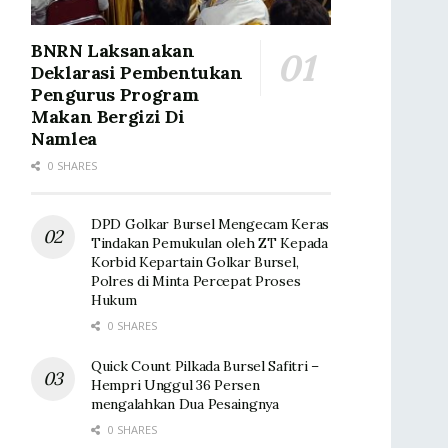
BNRN Laksanakan
Deklarasi Pembentukan
Pengurus Program
Makan Bergizi Di
Namlea
0 SHARES
DPD Golkar Bursel Mengecam Keras
Tindakan Pemukulan oleh ZT Kepada
Korbid Kepartain Golkar Bursel,
Polres di Minta Percepat Proses
Hukum
0 SHARES
Quick Count Pilkada Bursel Safitri –
Hempri Unggul 36 Persen
mengalahkan Dua Pesaingnya
0 SHARES