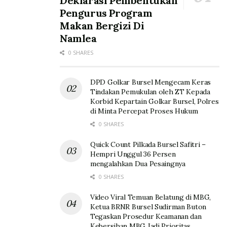
Deklarasi Pembentukan
Pengurus Program
Makan Bergizi Di
Namlea
0 SHARES
DPD Golkar Bursel Mengecam Keras
Tindakan Pemukulan oleh ZT Kepada
Korbid Kepartain Golkar Bursel, Polres
di Minta Percepat Proses Hukum
0 SHARES
Quick Count Pilkada Bursel Safitri –
Hempri Unggul 36 Persen
mengalahkan Dua Pesaingnya
0 SHARES
Video Viral Temuan Belatung di MBG,
Ketua BRNR Bursel Sudirman Buton
Tegaskan Prosedur Keamanan dan
Kebersihan MBG Jadi Prioritas