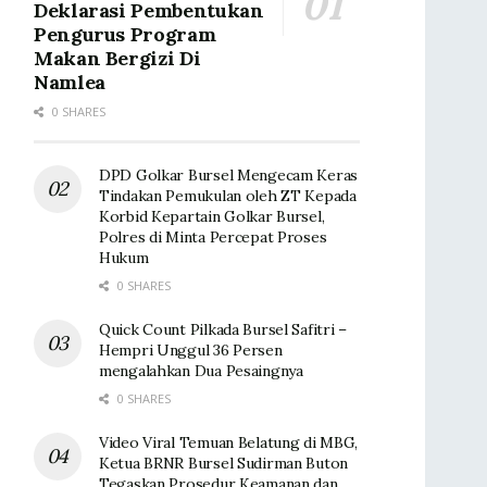
Deklarasi Pembentukan
Pengurus Program
Makan Bergizi Di
Namlea
0 SHARES
DPD Golkar Bursel Mengecam Keras
Tindakan Pemukulan oleh ZT Kepada
Korbid Kepartain Golkar Bursel,
Polres di Minta Percepat Proses
Hukum
0 SHARES
Quick Count Pilkada Bursel Safitri –
Hempri Unggul 36 Persen
mengalahkan Dua Pesaingnya
0 SHARES
Video Viral Temuan Belatung di MBG,
Ketua BRNR Bursel Sudirman Buton
Tegaskan Prosedur Keamanan dan