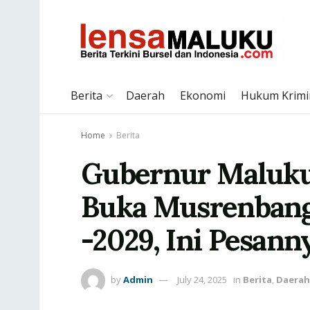
Berita
Daerah
Ekonomi
Hukum Krimi
Home
Berita
Gubernur Maluku
Buka Musrenban
-2029, Ini Pesann
by
Admin
July 24, 2025
in
Berita
,
Daerah