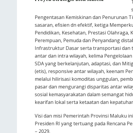
Pengentasan Kemiskinan dan Penurunan Ti
sasaran, efisien dn efektif, ketiga Mempe
Pendidikan, Kesehatan, Prestasi Olahraga,
Perempuan, Pemuda dan Penyandang distabi
Infrastruktur Dasar serta transportasi dan
antar dan intra wilayah, kelima Pengelolaa
SDA yang berkelanjutan, adaptasi, dan Mit
(etis), responsive antar wilayah, keenam 
melalui hilirisasi komoditas unggulan, pem
pasar dan mengurangi disparitas antar wila
sosial kemasyarakatan dalam semangat hid
kearifan lokal serta ketaatan dan kepatuh
Visi dan misi Pemerintah Provinsi Maluku ini
Presiden RI yang tertuang pada Rencana 
– 2029.