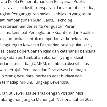
Tata Kelola Pemerintahan dan Pelayanan Publik
secara adil, inklusif, transparan dan akuntabel, kedua,
ngkat Pengangguran melalui kebijakan yang tepat
rkuat Pembangunan SDM, Sains, Teknologi,
 Kesetaraan Gender serta Penguatan Peran
litas, keempat Peningkatan kKuantitas dan Kualitas
 telekomunikasi untuk memperlancar konektivitas
n Lingkungan Kawasan Pesisir dan pulau-pulau kecil,
igasi dampak perubahan iklim dan ketahanan bencana
Peningkatan pertumbuhan ekonomi yang inklusif
berian intensif bagi UMKM, membuka aksesibilitas
yah, ketujuh Penataan dan Revitalisasi Lembaga
up orang basudara, berbasis adat budaya dan
an terhadap hukum,” ungkap Lewerissa.
, lanjut Lewerissa selaras dengan Visi dan Misi
Pembangunan Jangka Menengah Nasional tahun 2025