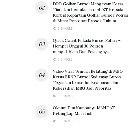
DPD Golkar Bursel Mengecam Keras
Tindakan Pemukulan oleh ZT Kepada
Korbid Kepartain Golkar Bursel, Polres
di Minta Percepat Proses Hukum
0 SHARES
Quick Count Pilkada Bursel Safitri –
Hempri Unggul 36 Persen
mengalahkan Dua Pesaingnya
0 SHARES
Video Viral Temuan Belatung di MBG,
Ketua BRNR Bursel Sudirman Buton
Tegaskan Prosedur Keamanan dan
Kebersihan MBG Jadi Prioritas
0 SHARES
Oknum Tim Kampanye MANDAT
Ketangkap Main Judi
0 SHARES