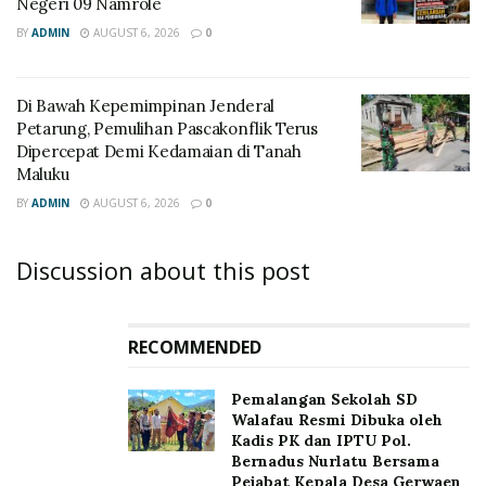
Negeri 09 Namrole
BY
ADMIN
AUGUST 6, 2026
0
Di Bawah Kepemimpinan Jenderal
Petarung, Pemulihan Pascakonflik Terus
Dipercepat Demi Kedamaian di Tanah
Maluku
BY
ADMIN
AUGUST 6, 2026
0
Discussion about this post
RECOMMENDED
Pemalangan Sekolah SD
Walafau Resmi Dibuka oleh
Kadis PK dan IPTU Pol.
Bernadus Nurlatu Bersama
Pejabat Kepala Desa Gerwaen