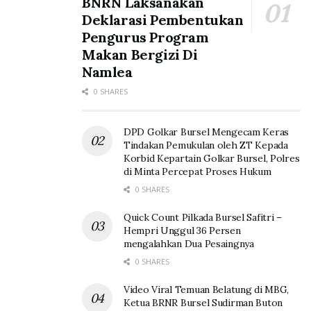
BNRN Laksanakan
Deklarasi Pembentukan
Pengurus Program
Makan Bergizi Di
Namlea
0 SHARES
DPD Golkar Bursel Mengecam Keras
Tindakan Pemukulan oleh ZT Kepada
Korbid Kepartain Golkar Bursel, Polres
di Minta Percepat Proses Hukum
0 SHARES
Quick Count Pilkada Bursel Safitri –
Hempri Unggul 36 Persen
mengalahkan Dua Pesaingnya
0 SHARES
Video Viral Temuan Belatung di MBG,
Ketua BRNR Bursel Sudirman Buton