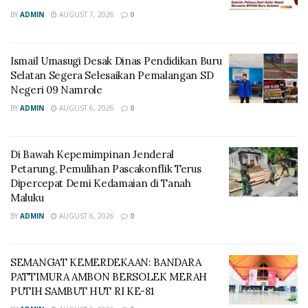
BY
ADMIN
AUGUST 7, 2026
0
Ismail Umasugi Desak Dinas Pendidikan Buru
Selatan Segera Selesaikan Pemalangan SD
Negeri 09 Namrole
BY
ADMIN
AUGUST 6, 2026
0
Di Bawah Kepemimpinan Jenderal
Petarung, Pemulihan Pascakonflik Terus
Dipercepat Demi Kedamaian di Tanah
Maluku
BY
ADMIN
AUGUST 6, 2026
0
SEMANGAT KEMERDEKAAN: BANDARA
PATTIMURA AMBON BERSOLEK MERAH
PUTIH SAMBUT HUT RI KE-81