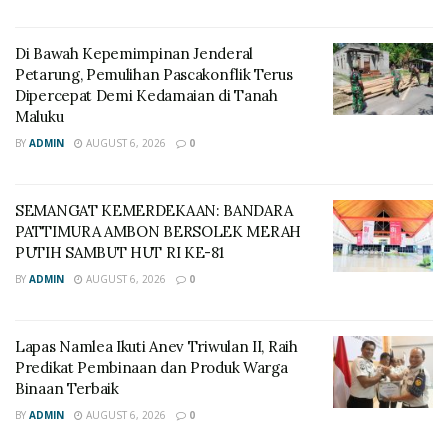
Di Bawah Kepemimpinan Jenderal
Petarung, Pemulihan Pascakonflik Terus
Dipercepat Demi Kedamaian di Tanah
Maluku
BY
ADMIN
AUGUST 6, 2026
0
SEMANGAT KEMERDEKAAN: BANDARA
PATTIMURA AMBON BERSOLEK MERAH
PUTIH SAMBUT HUT RI KE-81
BY
ADMIN
AUGUST 6, 2026
0
Lapas Namlea Ikuti Anev Triwulan II, Raih
Predikat Pembinaan dan Produk Warga
Binaan Terbaik
BY
ADMIN
AUGUST 6, 2026
0