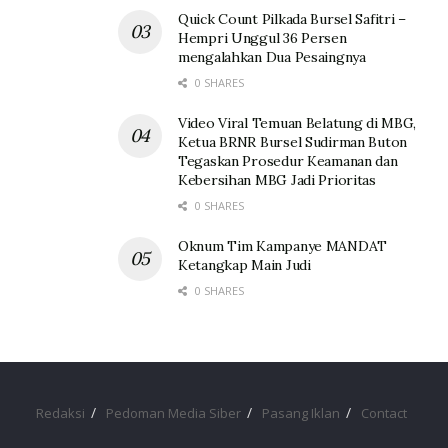
Quick Count Pilkada Bursel Safitri –
Hempri Unggul 36 Persen
mengalahkan Dua Pesaingnya
0 SHARES
Video Viral Temuan Belatung di MBG,
Ketua BRNR Bursel Sudirman Buton
Tegaskan Prosedur Keamanan dan
Kebersihan MBG Jadi Prioritas
0 SHARES
Oknum Tim Kampanye MANDAT
Ketangkap Main Judi
0 SHARES
Redaksi
Pedoman Media Siber
Pasang Iklan
Contact