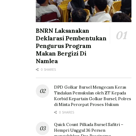
BNRN Laksanakan
Deklarasi Pembentukan
Pengurus Program
Makan Bergizi Di
Namlea
0 SHARES
DPD Golkar Bursel Mengecam Keras
Tindakan Pemukulan oleh ZT Kepada
Korbid Kepartain Golkar Bursel, Polres
di Minta Percepat Proses Hukum
0 SHARES
Quick Count Pilkada Bursel Safitri –
Hempri Unggul 36 Persen
mengalahkan Dua Pesaingnya