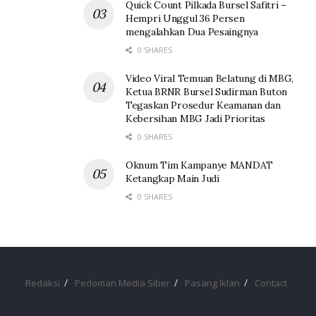
Quick Count Pilkada Bursel Safitri –
Hempri Unggul 36 Persen
mengalahkan Dua Pesaingnya
0 SHARES
Video Viral Temuan Belatung di MBG,
Ketua BRNR Bursel Sudirman Buton
Tegaskan Prosedur Keamanan dan
Kebersihan MBG Jadi Prioritas
0 SHARES
Oknum Tim Kampanye MANDAT
Ketangkap Main Judi
0 SHARES
Redaksi
Pedoman Media Siber
Pasang Iklan
Contact