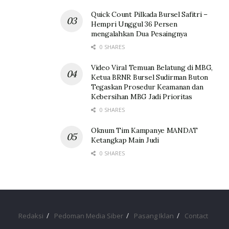
Quick Count Pilkada Bursel Safitri –
Hempri Unggul 36 Persen
mengalahkan Dua Pesaingnya
0 SHARES
Video Viral Temuan Belatung di MBG,
Ketua BRNR Bursel Sudirman Buton
Tegaskan Prosedur Keamanan dan
Kebersihan MBG Jadi Prioritas
0 SHARES
Oknum Tim Kampanye MANDAT
Ketangkap Main Judi
0 SHARES
Redaksi
Pedoman Media Siber
Pasang Iklan
Contact