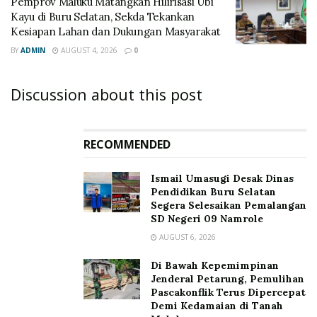
‎Pemprov Maluku Matangkan Hilirisasi Ubi
Kayu di Buru Selatan, Sekda Tekankan
Kesiapan Lahan dan Dukungan Masyarakat
BY
ADMIN
AUGUST 4, 2026
0
Discussion about this post
RECOMMENDED
Ismail Umasugi Desak Dinas
Pendidikan Buru Selatan
Segera Selesaikan Pemalangan
SD Negeri 09 Namrole
AUGUST 6, 2026
Di Bawah Kepemimpinan
Jenderal Petarung, Pemulihan
Pascakonflik Terus Dipercepat
Demi Kedamaian di Tanah