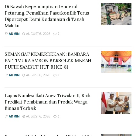
Di Bawah Kepemimpinan Jenderal
Petarung, Pemulihan Pascakonflik Terus
Dipercepat Demi Kedamaian di Tanah
Maluku
BY
ADMIN
AUGUST 6, 2026
0
SEMANGAT KEMERDEKAAN: BANDARA
PATTIMURA AMBON BERSOLEK MERAH
PUTIH SAMBUT HUT RI KE-81
BY
ADMIN
AUGUST 6, 2026
0
Lapas Namlea Ikuti Anev Triwulan II, Raih
Predikat Pembinaan dan Produk Warga
Binaan Terbaik
BY
ADMIN
AUGUST 6, 2026
0