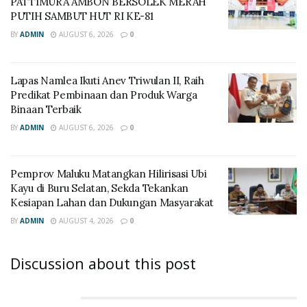
PATTIMURA AMBON BERSOLEK MERAH
PUTIH SAMBUT HUT RI KE-81
BY
ADMIN
AUGUST 6, 2026
0
Lapas Namlea Ikuti Anev Triwulan II, Raih
Predikat Pembinaan dan Produk Warga
Binaan Terbaik
BY
ADMIN
AUGUST 6, 2026
0
‎Pemprov Maluku Matangkan Hilirisasi Ubi
Kayu di Buru Selatan, Sekda Tekankan
Kesiapan Lahan dan Dukungan Masyarakat
BY
ADMIN
AUGUST 4, 2026
0
Discussion about this post