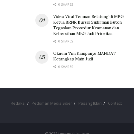
0 SHARES
Video Viral Temuan Belatung di MBG,
Ketua BRNR Bursel Sudirman Buton
Tegaskan Prosedur Keamanan dan
Kebersihan MBG Jadi Prioritas
0 SHARES
Oknum Tim Kampanye MANDAT
Ketangkap Main Judi
0 SHARES
Redaksi
Pedoman Media Siber
Pasang Iklan
Contact
© 2022 Lensamaluku.com