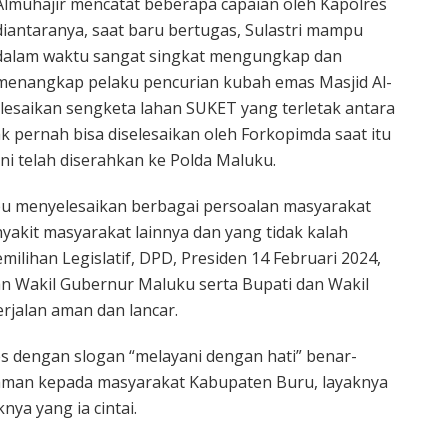
Almuhajir mencatat beberapa capaian oleh Kapolres
diantaranya, saat baru bertugas, Sulastri mampu
dalam waktu sangat singkat mengungkap dan
menangkap pelaku pencurian kubah emas Masjid Al-
elesaikan sengketa lahan SUKET yang terletak antara
 pernah bisa diselesaikan oleh Forkopimda saat itu
ni telah diserahkan ke Polda Maluku.
mpu menyelesaikan berbagai persoalan masyarakat
nyakit masyarakat lainnya dan yang tidak kalah
lihan Legislatif, DPD, Presiden 14 Februari 2024,
n Wakil Gubernur Maluku serta Bupati dan Wakil
rjalan aman dan lancar.
s dengan slogan “melayani dengan hati” benar-
aman kepada masyarakat Kabupaten Buru, layaknya
ya yang ia cintai.