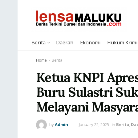
Berita
Daerah
Ekonomi
Hukum Krimi
Home
Berita
Ketua KNPI Apresi
Buru Sulastri Su
Melayani Masyar
by
Admin
January 22, 2025
in
Berita
,
Da