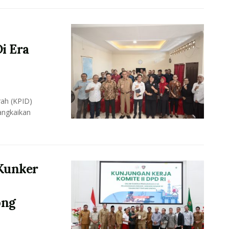
i Era
ah (KPID)
angkaikan
Kunker
ong