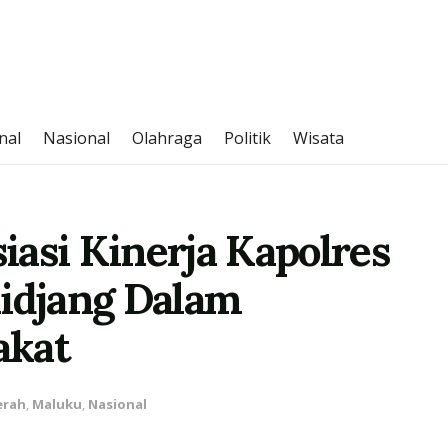
nal
Nasional
Olahraga
Politik
Wisata
asi Kinerja Kapolres
kidjang Dalam
akat
erah
,
Maluku
,
Nasional