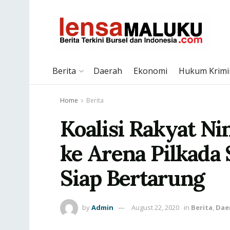
Berita
Daerah
Ekonomi
Hukum Krimi
Home
Berita
Koalisi Rakyat N
ke Arena Pilkada 
Siap Bertarung
by
Admin
August 22, 2020
in
Berita
,
Dae