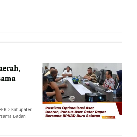
aerah,
rsama
 DPRD Kabupaten
ersama Badan