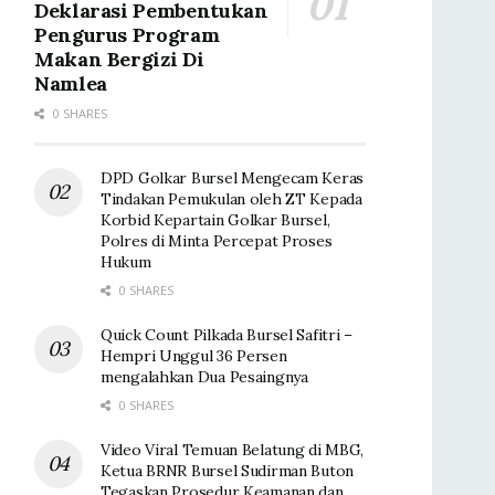
Deklarasi Pembentukan
Pengurus Program
Makan Bergizi Di
Namlea
0 SHARES
DPD Golkar Bursel Mengecam Keras
Tindakan Pemukulan oleh ZT Kepada
Korbid Kepartain Golkar Bursel,
Polres di Minta Percepat Proses
Hukum
0 SHARES
Quick Count Pilkada Bursel Safitri –
Hempri Unggul 36 Persen
mengalahkan Dua Pesaingnya
0 SHARES
Video Viral Temuan Belatung di MBG,
Ketua BRNR Bursel Sudirman Buton
Tegaskan Prosedur Keamanan dan