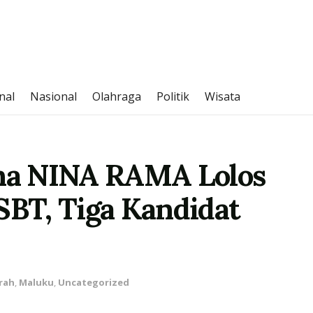
nal
Nasional
Olahraga
Politik
Wisata
ina NINA RAMA Lolos
SBT, Tiga Kandidat
rah
,
Maluku
,
Uncategorized