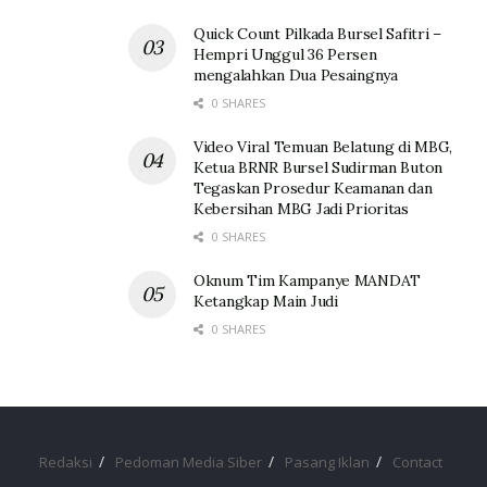
Quick Count Pilkada Bursel Safitri –
Hempri Unggul 36 Persen
mengalahkan Dua Pesaingnya
0 SHARES
Video Viral Temuan Belatung di MBG,
Ketua BRNR Bursel Sudirman Buton
Tegaskan Prosedur Keamanan dan
Kebersihan MBG Jadi Prioritas
0 SHARES
Oknum Tim Kampanye MANDAT
Ketangkap Main Judi
0 SHARES
Redaksi
Pedoman Media Siber
Pasang Iklan
Contact