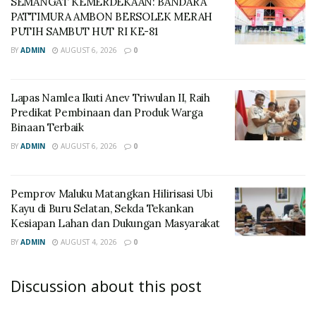
SEMANGAT KEMERDEKAAN: BANDARA
PATTIMURA AMBON BERSOLEK MERAH
PUTIH SAMBUT HUT RI KE-81
BY
ADMIN
AUGUST 6, 2026
0
Lapas Namlea Ikuti Anev Triwulan II, Raih
Predikat Pembinaan dan Produk Warga
Binaan Terbaik
BY
ADMIN
AUGUST 6, 2026
0
‎Pemprov Maluku Matangkan Hilirisasi Ubi
Kayu di Buru Selatan, Sekda Tekankan
Kesiapan Lahan dan Dukungan Masyarakat
BY
ADMIN
AUGUST 4, 2026
0
Discussion about this post