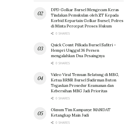
DPD Golkar Bursel Mengecam Keras
Tindakan Pemukulan oleh ZT Kepada
Korbid Kepartain Golkar Bursel, Polres
di Minta Percepat Proses Hukum
0 SHARES
Quick Count Pilkada Bursel Safitri –
Hempri Unggul 36 Persen
mengalahkan Dua Pesaingnya
0 SHARES
Video Viral Temuan Belatung di MBG,
Ketua BRNR Bursel Sudirman Buton
Tegaskan Prosedur Keamanan dan
Kebersihan MBG Jadi Prioritas
0 SHARES
Oknum Tim Kampanye MANDAT
Ketangkap Main Judi
0 SHARES