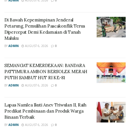
BY
ADMIN
AUGUST 6, 2026
0
Di Bawah Kepemimpinan Jenderal
Petarung, Pemulihan Pascakonflik Terus
Dipercepat Demi Kedamaian di Tanah
Maluku
BY
ADMIN
AUGUST 6, 2026
0
SEMANGAT KEMERDEKAAN: BANDARA
PATTIMURA AMBON BERSOLEK MERAH
PUTIH SAMBUT HUT RI KE-81
BY
ADMIN
AUGUST 6, 2026
0
Lapas Namlea Ikuti Anev Triwulan II, Raih
Predikat Pembinaan dan Produk Warga
Binaan Terbaik
BY
ADMIN
AUGUST 6, 2026
0