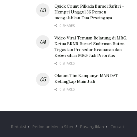
Quick Count Pilkada Bursel Safitri –
Hempri Unggul 36 Persen
mengalahkan Dua Pesaingnya
0 SHARES
Video Viral Temuan Belatung di MBG,
Ketua BRNR Bursel Sudirman Buton
Tegaskan Prosedur Keamanan dan
Kebersihan MBG Jadi Prioritas
0 SHARES
Oknum Tim Kampanye MANDAT
Ketangkap Main Judi
0 SHARES
Redaksi
Pedoman Media Siber
Pasang Iklan
Contact