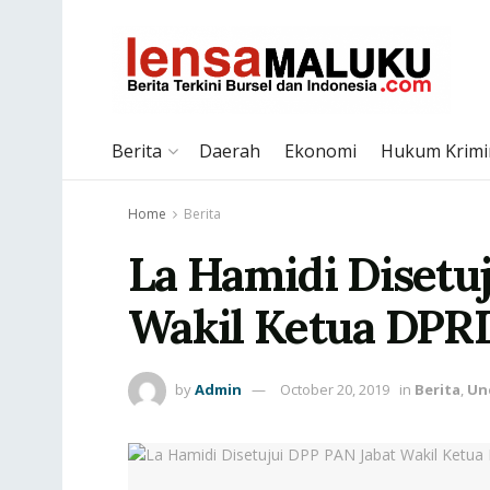
Berita
Daerah
Ekonomi
Hukum Krimi
Home
Berita
La Hamidi Disetu
Wakil Ketua DPRD
by
Admin
October 20, 2019
in
Berita
,
Un