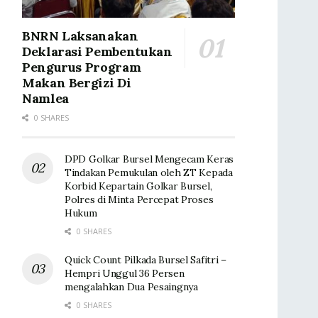
BNRN Laksanakan
Deklarasi Pembentukan
Pengurus Program
Makan Bergizi Di
Namlea
0 SHARES
DPD Golkar Bursel Mengecam Keras
Tindakan Pemukulan oleh ZT Kepada
Korbid Kepartain Golkar Bursel,
Polres di Minta Percepat Proses
Hukum
0 SHARES
Quick Count Pilkada Bursel Safitri –
Hempri Unggul 36 Persen
mengalahkan Dua Pesaingnya
0 SHARES