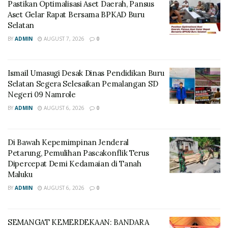
Pastikan Optimalisasi Aset Daerah, Pansus
Aset Gelar Rapat Bersama BPKAD Buru
Selatan
BY
ADMIN
AUGUST 7, 2026
0
Ismail Umasugi Desak Dinas Pendidikan Buru
Selatan Segera Selesaikan Pemalangan SD
Negeri 09 Namrole
BY
ADMIN
AUGUST 6, 2026
0
Di Bawah Kepemimpinan Jenderal
Petarung, Pemulihan Pascakonflik Terus
Dipercepat Demi Kedamaian di Tanah
Maluku
BY
ADMIN
AUGUST 6, 2026
0
SEMANGAT KEMERDEKAAN: BANDARA