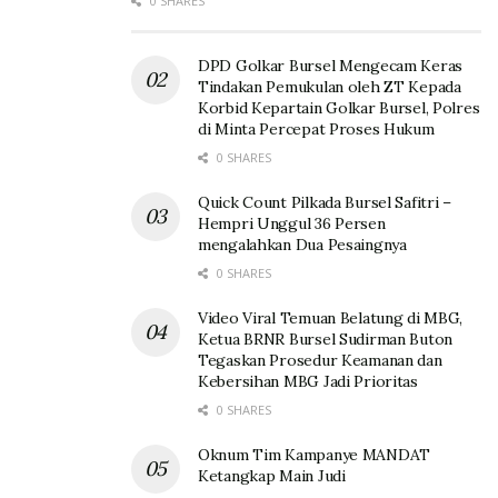
0 SHARES
DPD Golkar Bursel Mengecam Keras
Tindakan Pemukulan oleh ZT Kepada
Korbid Kepartain Golkar Bursel, Polres
di Minta Percepat Proses Hukum
0 SHARES
Quick Count Pilkada Bursel Safitri –
Hempri Unggul 36 Persen
mengalahkan Dua Pesaingnya
0 SHARES
Video Viral Temuan Belatung di MBG,
Ketua BRNR Bursel Sudirman Buton
Tegaskan Prosedur Keamanan dan
Kebersihan MBG Jadi Prioritas
0 SHARES
Oknum Tim Kampanye MANDAT
Ketangkap Main Judi