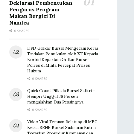
Deklarasi Pembentukan
Pengurus Program
Makan Bergizi Di
Namlea
0 SHARES
DPD Golkar Bursel Mengecam Keras
Tindakan Pemukulan oleh ZT Kepada
Korbid Kepartain Golkar Bursel,
Polres di Minta Percepat Proses
Hukum
0 SHARES
Quick Count Pilkada Bursel Safitri –
Hempri Unggul 36 Persen
mengalahkan Dua Pesaingnya
0 SHARES
Video Viral Temuan Belatung di MBG,
Ketua BRNR Bursel Sudirman Buton
Tegaskan Prosedur Keamanan dan