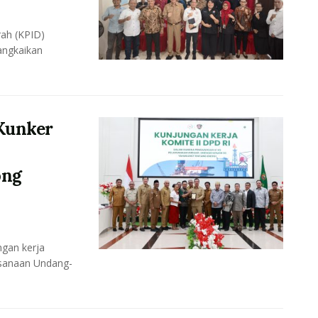
ah (KPID)
angkaikan
Kunker
ong
gan kerja
ksanaan Undang-