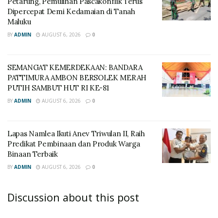
Petarung, Pemulihan Pascakonflik Terus
Dipercepat Demi Kedamaian di Tanah
Maluku
BY
ADMIN
AUGUST 6, 2026
0
SEMANGAT KEMERDEKAAN: BANDARA
PATTIMURA AMBON BERSOLEK MERAH
PUTIH SAMBUT HUT RI KE-81
BY
ADMIN
AUGUST 6, 2026
0
Lapas Namlea Ikuti Anev Triwulan II, Raih
Predikat Pembinaan dan Produk Warga
Binaan Terbaik
BY
ADMIN
AUGUST 6, 2026
0
Discussion about this post