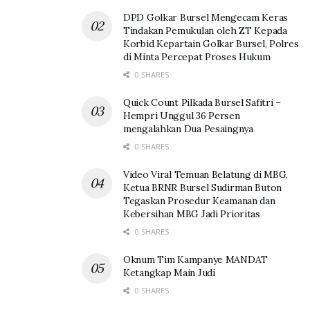
DPD Golkar Bursel Mengecam Keras
Tindakan Pemukulan oleh ZT Kepada
Korbid Kepartain Golkar Bursel, Polres
di Minta Percepat Proses Hukum
0 SHARES
Quick Count Pilkada Bursel Safitri –
Hempri Unggul 36 Persen
mengalahkan Dua Pesaingnya
0 SHARES
Video Viral Temuan Belatung di MBG,
Ketua BRNR Bursel Sudirman Buton
Tegaskan Prosedur Keamanan dan
Kebersihan MBG Jadi Prioritas
0 SHARES
Oknum Tim Kampanye MANDAT
Ketangkap Main Judi
0 SHARES