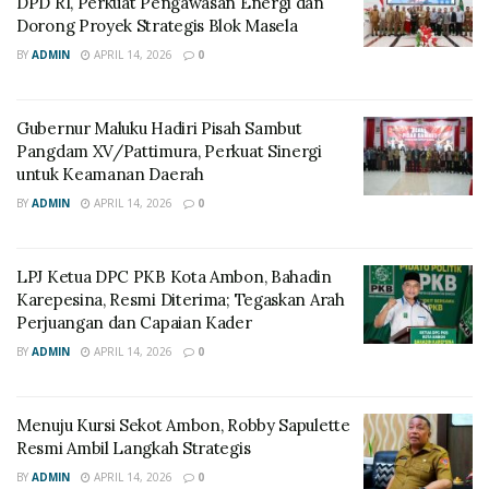
DPD RI, Perkuat Pengawasan Energi dan
Dorong Proyek Strategis Blok Masela
BY
ADMIN
APRIL 14, 2026
0
Gubernur Maluku Hadiri Pisah Sambut
Pangdam XV/Pattimura, Perkuat Sinergi
untuk Keamanan Daerah
BY
ADMIN
APRIL 14, 2026
0
LPJ Ketua DPC PKB Kota Ambon, Bahadin
Karepesina, Resmi Diterima; Tegaskan Arah
Perjuangan dan Capaian Kader
BY
ADMIN
APRIL 14, 2026
0
Menuju Kursi Sekot Ambon, Robby Sapulette
Resmi Ambil Langkah Strategis
BY
ADMIN
APRIL 14, 2026
0