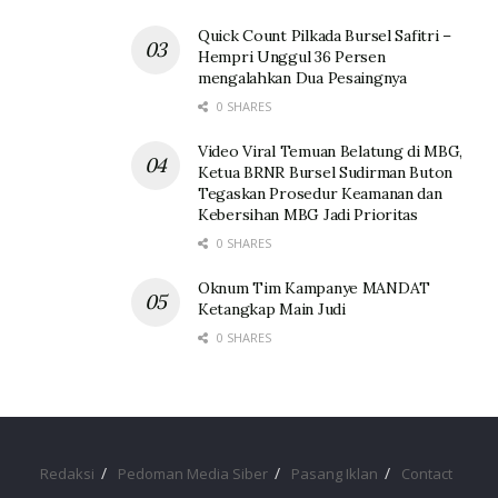
Quick Count Pilkada Bursel Safitri –
Hempri Unggul 36 Persen
mengalahkan Dua Pesaingnya
0 SHARES
Video Viral Temuan Belatung di MBG,
Ketua BRNR Bursel Sudirman Buton
Tegaskan Prosedur Keamanan dan
Kebersihan MBG Jadi Prioritas
0 SHARES
Oknum Tim Kampanye MANDAT
Ketangkap Main Judi
0 SHARES
Redaksi
Pedoman Media Siber
Pasang Iklan
Contact