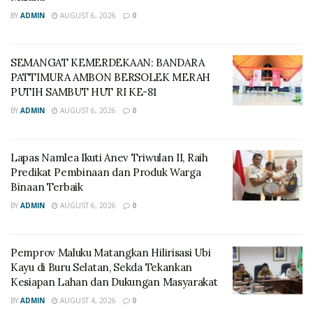
BY
ADMIN
AUGUST 6, 2026
0
SEMANGAT KEMERDEKAAN: BANDARA
PATTIMURA AMBON BERSOLEK MERAH
PUTIH SAMBUT HUT RI KE-81
BY
ADMIN
AUGUST 6, 2026
0
Lapas Namlea Ikuti Anev Triwulan II, Raih
Predikat Pembinaan dan Produk Warga
Binaan Terbaik
BY
ADMIN
AUGUST 6, 2026
0
‎Pemprov Maluku Matangkan Hilirisasi Ubi
Kayu di Buru Selatan, Sekda Tekankan
Kesiapan Lahan dan Dukungan Masyarakat
BY
ADMIN
AUGUST 4, 2026
0