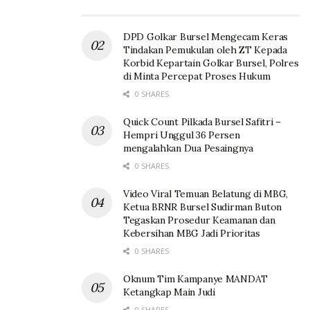
DPD Golkar Bursel Mengecam Keras
Tindakan Pemukulan oleh ZT Kepada
Korbid Kepartain Golkar Bursel, Polres
di Minta Percepat Proses Hukum
0 SHARES
Quick Count Pilkada Bursel Safitri –
Hempri Unggul 36 Persen
mengalahkan Dua Pesaingnya
0 SHARES
Video Viral Temuan Belatung di MBG,
Ketua BRNR Bursel Sudirman Buton
Tegaskan Prosedur Keamanan dan
Kebersihan MBG Jadi Prioritas
0 SHARES
Oknum Tim Kampanye MANDAT
Ketangkap Main Judi
0 SHARES