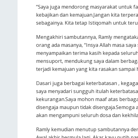
“Saya juga mendorong masyarakat untuk fas
kebajikan dan kemajuan.Jangan kita terpera
sebagainya. Kita tetap Istiqomah untuk ter
Mengakhiri sambutannya, Ramly mengatakan
orang ada masanya, “Insya Allah masa saya 
menyampaikan terima kasih kepada seluruh
mensuport, mendukung saya dalam berbaga
terjadi kemajuan yang kita rasakan sampai ha
Dasari juga berbagai keterbatasan , kegaga
saya menyadari sungguh itulah keterbatas
kekurangan.Saya mohon maaf atas berbagai 
disengaja maupun tidak disengaja.Semoga am
akan mengampuni seluruh dosa dan kekhilafa
Ramly kemudian menutup sambutannya de
Awal akhir bermula lagi, Akar kayu putih pa