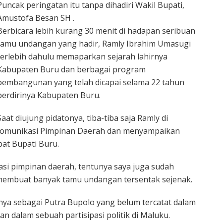
Puncak peringatan itu tanpa dihadiri Wakil Bupati,
Amustofa Besan SH .
Berbicara lebih kurang 30 menit di hadapan seribuan
tamu undangan yang hadir, Ramly Ibrahim Umasugi
terlebih dahulu memaparkan sejarah lahirnya
Kabupaten Buru dan berbagai program
pembangunan yang telah dicapai selama 22 tahun
berdirinya Kabupaten Buru.
Saat diujung pidatonya, tiba-tiba saja Ramly di
omunikasi Pimpinan Daerah dan menyampaikan
bat Bupati Buru.
i pimpinan daerah, tentunya saya juga sudah
g membuat banyak tamu undangan tersentak sejenak.
ya sebagai Putra Bupolo yang belum tercatat dalam
dalam sebuah partisipasi politik di Maluku.