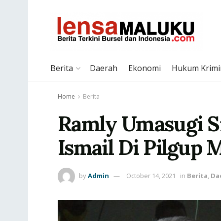
Berita
Daerah
Ekonomi
Hukum Krimi
Home
Berita
Ramly Umasugi S
Ismail Di Pilgup 
by
Admin
October 14, 2021
in
Berita
,
Da