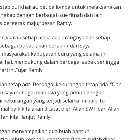
tabiqul khairat, betlba lomba untuk melaksanakan
ngkap dengan berbagai isue fitnah dan lain
us bergerak maju,”pesan Ramly.
,vkalau setiap masa ada orangnya dan setiap
sebagai bupati akan berakhir dan saya
 masyarakat kabupaten buru yang selama ini
i hal, mendukung dalam berbagai aspek sehingga
ri ini,”ujar Ramly.
lan tetap ada. Berbagai kekurangan tetap ada. “Dan
an saya sebagai manusia yang penuh dengan
kekurangan yang terjadi selama ini baik itu
al baik kita akan dicatat oleh Allah SWT dan Allah
n kita,”lanjut Ramly.
ngan menyampaikan dua buah pantun.
sti tumbuh kembali, Karya dan Bhakti sudah diberi,