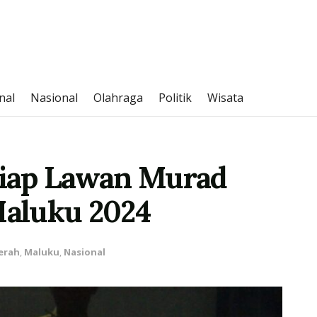
nal
Nasional
Olahraga
Politik
Wisata
iap Lawan Murad
Maluku 2024
erah
,
Maluku
,
Nasional