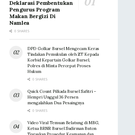
Deklarasi Pembentukan
Pengurus Program
Makan Bergizi Di
Namlea
0 SHARES
DPD Golkar Bursel Mengecam Keras
Tindakan Pemukulan oleh ZT Kepada
Korbid Kepartain Golkar Bursel,
Polres di Minta Percepat Proses
Hukum
0 SHARES
Quick Count Pilkada Bursel Safitri –
Hempri Unggul 36 Persen
mengalahkan Dua Pesaingnya
0 SHARES
Video Viral Temuan Belatung di MBG,
Ketua BRNR Bursel Sudirman Buton
Tegaskan Prosedur Keamanan dan