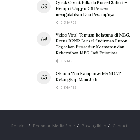
Quick Count Pilkada Bursel Safitri –
Hempri Unggul 36 Persen
mengalahkan Dua Pesaingnya
0 SHARES
Video Viral Temuan Belatung di MBG,
Ketua BRNR Bursel Sudirman Buton
Tegaskan Prosedur Keamanan dan
Kebersihan MBG Jadi Prioritas
0 SHARES
Oknum Tim Kampanye MANDAT
Ketangkap Main Judi
0 SHARES
Redaksi
Pedoman Media Siber
Pasang Iklan
Contact