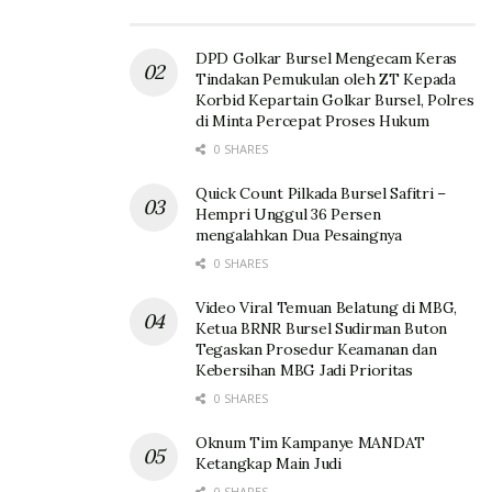
DPD Golkar Bursel Mengecam Keras
Tindakan Pemukulan oleh ZT Kepada
Korbid Kepartain Golkar Bursel, Polres
di Minta Percepat Proses Hukum
0 SHARES
Quick Count Pilkada Bursel Safitri –
Hempri Unggul 36 Persen
mengalahkan Dua Pesaingnya
0 SHARES
Video Viral Temuan Belatung di MBG,
Ketua BRNR Bursel Sudirman Buton
Tegaskan Prosedur Keamanan dan
Kebersihan MBG Jadi Prioritas
0 SHARES
Oknum Tim Kampanye MANDAT
Ketangkap Main Judi
0 SHARES