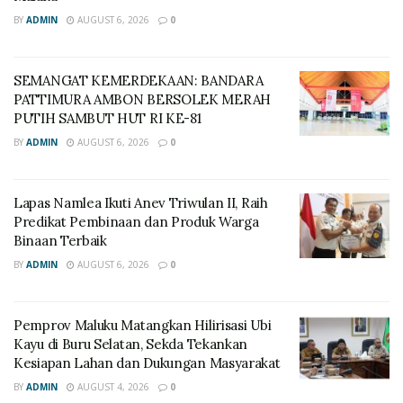
BY
ADMIN
AUGUST 6, 2026
0
SEMANGAT KEMERDEKAAN: BANDARA
PATTIMURA AMBON BERSOLEK MERAH
PUTIH SAMBUT HUT RI KE-81
BY
ADMIN
AUGUST 6, 2026
0
Lapas Namlea Ikuti Anev Triwulan II, Raih
Predikat Pembinaan dan Produk Warga
Binaan Terbaik
BY
ADMIN
AUGUST 6, 2026
0
‎Pemprov Maluku Matangkan Hilirisasi Ubi
Kayu di Buru Selatan, Sekda Tekankan
Kesiapan Lahan dan Dukungan Masyarakat
BY
ADMIN
AUGUST 4, 2026
0