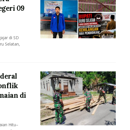
geri 09
ajar di SD
u Selatan,
deral
onflik
maian di
ian Hitu–