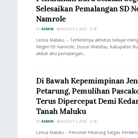
Selesaikan Pemalangan SD Ne
Namrole
BY
ADMIN
AUGUST 6, 2026
0
Lensa Maluku, – Terhentinya aktivitas belajar meng
Negeri 09 Namrole, Dusun Walafau, Kabupaten Bur
akibat aksi pemalangan...
Di Bawah Kepemimpinan Jen
Petarung, Pemulihan Pascak
Terus Dipercepat Demi Keda
Tanah Maluku
BY
ADMIN
AUGUST 6, 2026
0
Lensa Maluku – Personel Petarung Satgas Perdama