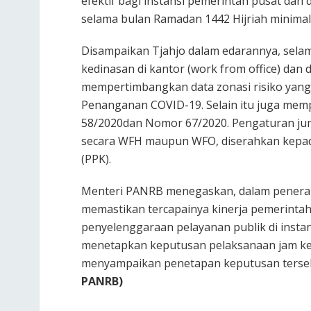
efektif bagi instansi pemerintah pusat dan
selama bulan Ramadan 1442 Hijriah minimal
Disampaikan Tjahjo dalam edarannya, sela
kedinasan di kantor (work from office) dan
mempertimbangkan data zonasi risiko yang 
Penanganan COVID-19. Selain itu juga m
58/2020dan Nomor 67/2020. Pengaturan ju
secara WFH maupun WFO, diserahkan kepa
(PPK).
Menteri PANRB menegaskan, dalam penerap
memastikan tercapainya kinerja pemerinta
penyelenggaraan pelayanan publik di instan
menetapkan keputusan pelaksanaan jam ker
menyampaikan penetapan keputusan terseb
PANRB)