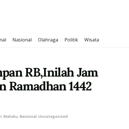
nal
Nasional
Olahraga
Politik
Wisata
pan RB,Inilah Jam
an Ramadhan 1442
h
,
Maluku
,
Nasional
,
Uncategorized