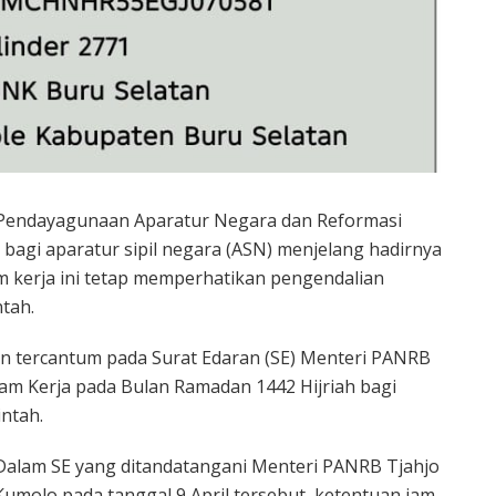
 Pendayagunaan Aparatur Negara dan Reformasi
 bagi aparatur sipil negara (ASN) menjelang hadirnya
m kerja ini tetap memperhatikan pengendalian
tah.
n tercantum pada Surat Edaran (SE) Menteri PANRB
m Kerja pada Bulan Ramadan 1442 Hijriah bagi
ntah.
Dalam SE yang ditandatangani Menteri PANRB Tjahjo
Kumolo pada tanggal 9 April tersebut, ketentuan jam