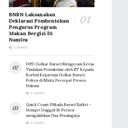
BNRN Laksanakan
Deklarasi Pembentukan
Pengurus Program
Makan Bergizi Di
Namlea
0 SHARES
DPD Golkar Bursel Mengecam Keras
Tindakan Pemukulan oleh ZT Kepada
Korbid Kepartain Golkar Bursel,
Polres di Minta Percepat Proses
Hukum
0 SHARES
Quick Count Pilkada Bursel Safitri –
Hempri Unggul 36 Persen
mengalahkan Dua Pesaingnya
0 SHARES