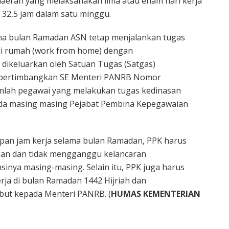
 daerah yang melaksanakan lima atau enam hari kerja
 32,5 jam dalam satu minggu.
ma bulan Ramadan ASN tetap menjalankan tugas
 di rumah (work from home) dengan
dikeluarkan oleh Satuan Tugas (Satgas)
empertimbangkan SE Menteri PANRB Nomor
mlah pegawai yang melakukan tugas kedinasan
da masing masing Pejabat Pembina Kepegawaian
an jam kerja selama bulan Ramadan, PPK harus
han dan tidak mengganggu kelancaran
sinya masing-masing. Selain itu, PPK juga harus
ja di bulan Ramadan 1442 Hijriah dan
ut kepada Menteri PANRB. (
HUMAS KEMENTERIAN