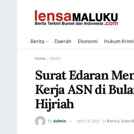
Berita
Daerah
Ekonomi
Hukum Krimi
Home
Berita
Surat Edaran Men
Kerja ASN di Bul
Hijriah
by
Admin
April 13, 2021
in
Berita
,
Daera