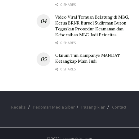
0 SHARES
Video Viral Temuan Belatung di MBG,
Ketua BRNR Bursel Sudirman Buton
Tegaskan Prosedur Keamanan dan
Kebersihan MBG Jadi Prioritas
0 SHARES
Oknum Tim Kampanye MANDAT
Ketangkap Main Judi
0 SHARES
Redaksi
Pedoman Media Siber
Pasang Iklan
Contact
© 2022 Lensamaluku.com