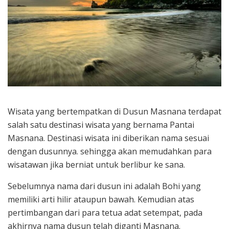
Wisata yang bertempatkan di Dusun Masnana terdapat
salah satu destinasi wisata yang bernama Pantai
Masnana. Destinasi wisata ini diberikan nama sesuai
dengan dusunnya. sehingga akan memudahkan para
wisatawan jika berniat untuk berlibur ke sana.
Sebelumnya nama dari dusun ini adalah Bohi yang
memiliki arti hilir ataupun bawah. Kemudian atas
pertimbangan dari para tetua adat setempat, pada
akhirnya nama dusun telah diganti Masnana.