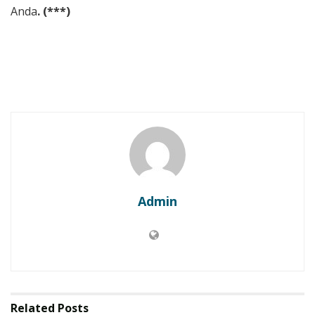
Anda
. (***)
Admin
Related
Posts