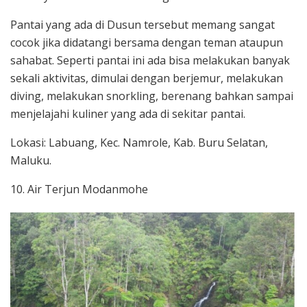
Pantai yang ada di Dusun tersebut memang sangat
cocok jika didatangi bersama dengan teman ataupun
sahabat. Seperti pantai ini ada bisa melakukan banyak
sekali aktivitas, dimulai dengan berjemur, melakukan
diving, melakukan snorkling, berenang bahkan sampai
menjelajahi kuliner yang ada di sekitar pantai.
Lokasi: Labuang, Kec. Namrole, Kab. Buru Selatan,
Maluku.
10. Air Terjun Modanmohe