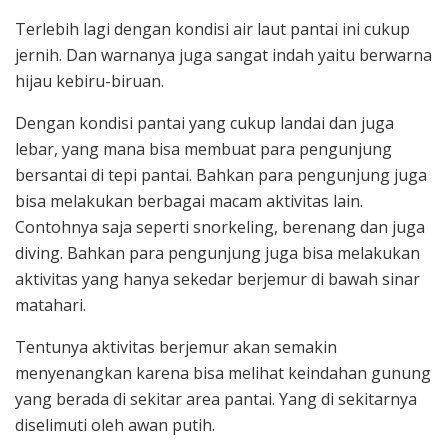
Terlebih lagi dengan kondisi air laut pantai ini cukup
jernih. Dan warnanya juga sangat indah yaitu berwarna
hijau kebiru-biruan.
Dengan kondisi pantai yang cukup landai dan juga
lebar, yang mana bisa membuat para pengunjung
bersantai di tepi pantai. Bahkan para pengunjung juga
bisa melakukan berbagai macam aktivitas lain.
Contohnya saja seperti snorkeling, berenang dan juga
diving. Bahkan para pengunjung juga bisa melakukan
aktivitas yang hanya sekedar berjemur di bawah sinar
matahari.
Tentunya aktivitas berjemur akan semakin
menyenangkan karena bisa melihat keindahan gunung
yang berada di sekitar area pantai. Yang di sekitarnya
diselimuti oleh awan putih.