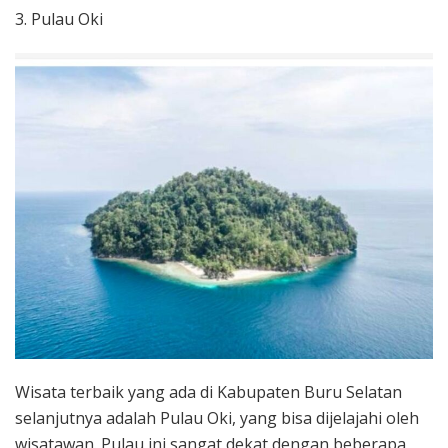
3. Pulau Oki
Wisata terbaik yang ada di Kabupaten Buru Selatan
selanjutnya adalah Pulau Oki, yang bisa dijelajahi oleh
wisatawan. Pulau ini sangat dekat dengan beberapa