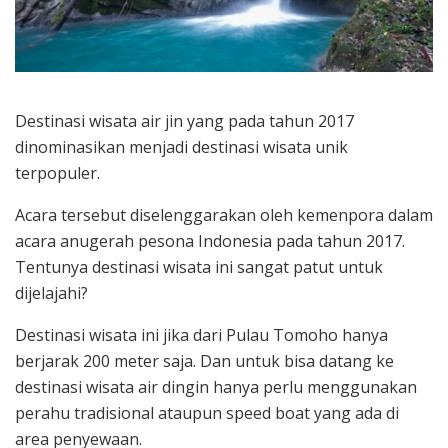
Destinasi wisata air jin yang pada tahun 2017
dinominasikan menjadi destinasi wisata unik
terpopuler.
Acara tersebut diselenggarakan oleh kemenpora dalam
acara anugerah pesona Indonesia pada tahun 2017.
Tentunya destinasi wisata ini sangat patut untuk
dijelajahi?
Destinasi wisata ini jika dari Pulau Tomoho hanya
berjarak 200 meter saja. Dan untuk bisa datang ke
destinasi wisata air dingin hanya perlu menggunakan
perahu tradisional ataupun speed boat yang ada di
area penyewaan.