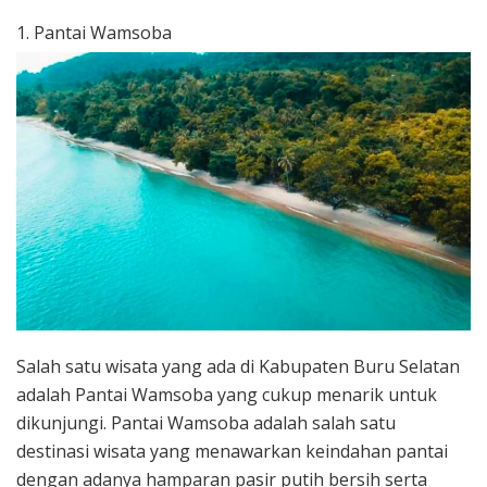
1. Pantai Wamsoba
Salah satu wisata yang ada di Kabupaten Buru Selatan
adalah Pantai Wamsoba yang cukup menarik untuk
dikunjungi. Pantai Wamsoba adalah salah satu
destinasi wisata yang menawarkan keindahan pantai
dengan adanya hamparan pasir putih bersih serta