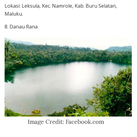
Lokasi: Leksula, Kec. Namrole, Kab. Buru Selatan,
Maluku.
8. Danau Rana