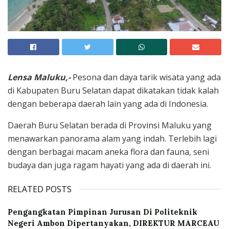
Lensa Maluku,-
Pesona dan daya tarik wisata yang ada
di Kabupaten Buru Selatan dapat dikatakan tidak kalah
dengan beberapa daerah lain yang ada di Indonesia.
Daerah Buru Selatan berada di Provinsi Maluku yang
menawarkan panorama alam yang indah. Terlebih lagi
dengan berbagai macam aneka flora dan fauna, seni
budaya dan juga ragam hayati yang ada di daerah ini.
RELATED POSTS
Pengangkatan Pimpinan Jurusan Di Politeknik
Negeri Ambon Dipertanyakan, DIREKTUR MARCEAU