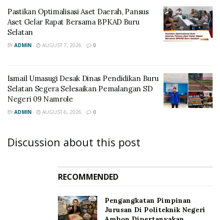
Pastikan Optimalisasi Aset Daerah, Pansus
Aset Gelar Rapat Bersama BPKAD Buru
Selatan
BY
ADMIN
AUGUST 7, 2026
0
Ismail Umasugi Desak Dinas Pendidikan Buru
Selatan Segera Selesaikan Pemalangan SD
Negeri 09 Namrole
BY
ADMIN
AUGUST 6, 2026
0
Discussion about this post
RECOMMENDED
Pengangkatan Pimpinan
Jurusan Di Politeknik Negeri
Ambon Dipertanyakan,