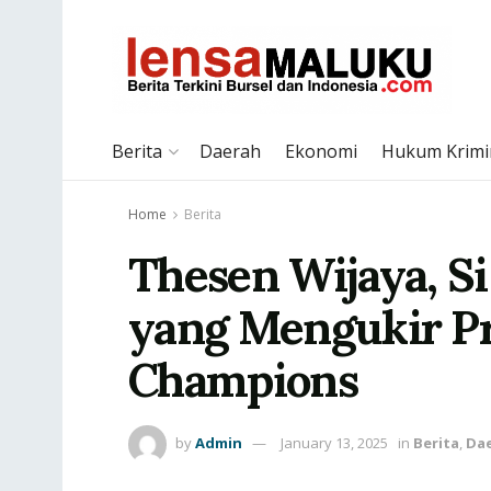
Berita
Daerah
Ekonomi
Hukum Krimi
Home
Berita
Thesen Wijaya, S
yang Mengukir Pr
Champions
by
Admin
January 13, 2025
in
Berita
,
Da