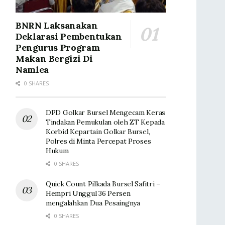
BNRN Laksanakan
Deklarasi Pembentukan
Pengurus Program
Makan Bergizi Di
Namlea
0 SHARES
DPD Golkar Bursel Mengecam Keras
Tindakan Pemukulan oleh ZT Kepada
Korbid Kepartain Golkar Bursel,
Polres di Minta Percepat Proses
Hukum
0 SHARES
Quick Count Pilkada Bursel Safitri –
Hempri Unggul 36 Persen
mengalahkan Dua Pesaingnya
0 SHARES