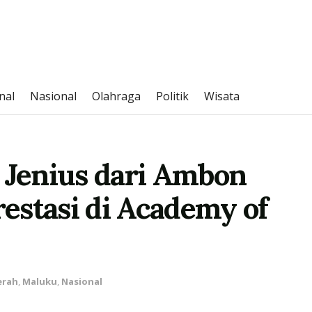
nal
Nasional
Olahraga
Politik
Wisata
i Jenius dari Ambon
estasi di Academy of
erah
,
Maluku
,
Nasional