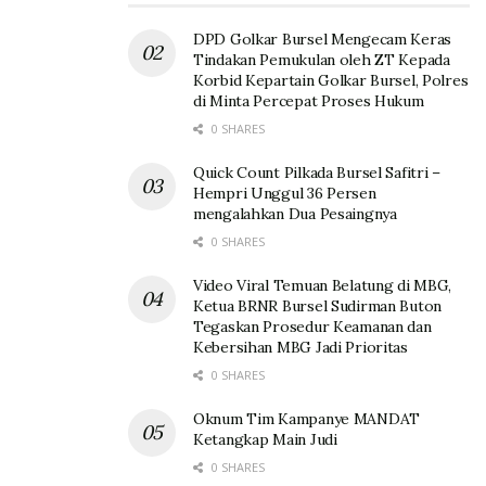
DPD Golkar Bursel Mengecam Keras
Tindakan Pemukulan oleh ZT Kepada
Korbid Kepartain Golkar Bursel, Polres
di Minta Percepat Proses Hukum
0 SHARES
Quick Count Pilkada Bursel Safitri –
Hempri Unggul 36 Persen
mengalahkan Dua Pesaingnya
0 SHARES
Video Viral Temuan Belatung di MBG,
Ketua BRNR Bursel Sudirman Buton
Tegaskan Prosedur Keamanan dan
Kebersihan MBG Jadi Prioritas
0 SHARES
Oknum Tim Kampanye MANDAT
Ketangkap Main Judi
0 SHARES