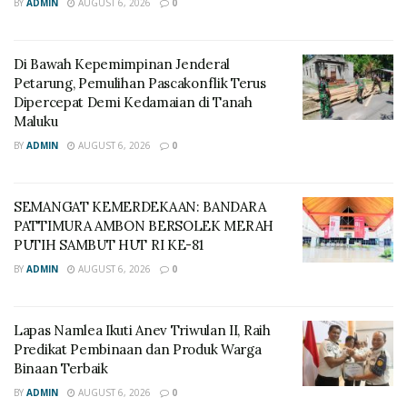
BY
ADMIN
AUGUST 6, 2026
0
Di Bawah Kepemimpinan Jenderal
Petarung, Pemulihan Pascakonflik Terus
Dipercepat Demi Kedamaian di Tanah
Maluku
BY
ADMIN
AUGUST 6, 2026
0
SEMANGAT KEMERDEKAAN: BANDARA
PATTIMURA AMBON BERSOLEK MERAH
PUTIH SAMBUT HUT RI KE-81
BY
ADMIN
AUGUST 6, 2026
0
Lapas Namlea Ikuti Anev Triwulan II, Raih
Predikat Pembinaan dan Produk Warga
Binaan Terbaik
BY
ADMIN
AUGUST 6, 2026
0