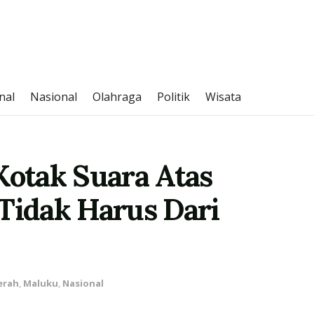
nal
Nasional
Olahraga
Politik
Wisata
Kotak Suara Atas
 Tidak Harus Dari
erah
,
Maluku
,
Nasional