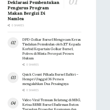
Deklarasi Pembentukan
Pengurus Program
Makan Bergizi Di
Namlea
0 SHARES
DPD Golkar Bursel Mengecam Keras
Tindakan Pemukulan oleh ZT Kepada
Korbid Kepartain Golkar Bursel,
Polres di Minta Percepat Proses
Hukum
0 SHARES
Quick Count Pilkada Bursel Safitri –
Hempri Unggul 36 Persen
mengalahkan Dua Pesaingnya
0 SHARES
Video Viral Temuan Belatung di MBG,
Ketua BRNR Bursel Sudirman Buton
Tegaskan Prosedur Keamanan dan