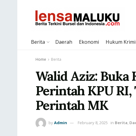
Berita
Daerah
Ekonomi
Hukum Krimi
Home
Berita
Walid Aziz: Buka 
Perintah KPU RI,
Perintah MK
by
Admin
February 8, 2025
in
Berita
,
Da