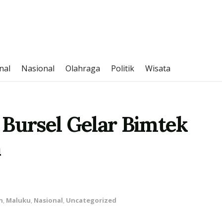
nal
Nasional
Olahraga
Politik
Wisata
 Bursel Gelar Bimtek
a
h
,
Maluku
,
Nasional
,
Uncategorized