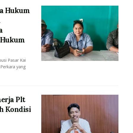
asa Hukum
n
a
s Hukum
usi Pasar Kai
 Perkara yang
rja Plt
h Kondisi