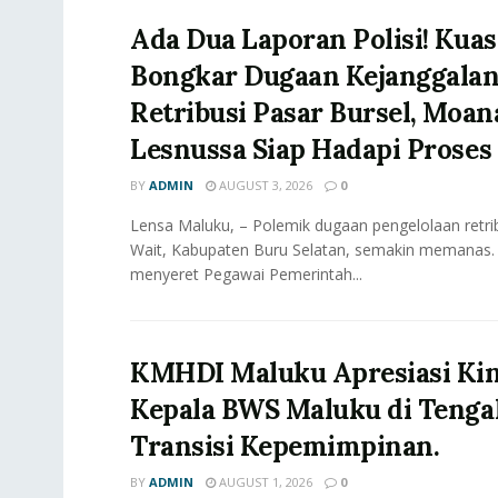
Ada Dua Laporan Polisi! Ku
Bongkar Dugaan Kejanggala
Retribusi Pasar Bursel, Moan
Lesnussa Siap Hadapi Prose
BY
ADMIN
AUGUST 3, 2026
0
Lensa Maluku, – Polemik dugaan pengelolaan retrib
Wait, Kabupaten Buru Selatan, semakin memanas.
menyeret Pegawai Pemerintah...
KMHDI Maluku Apresiasi Kine
Kepala BWS Maluku di Tenga
Transisi Kepemimpinan.
BY
ADMIN
AUGUST 1, 2026
0