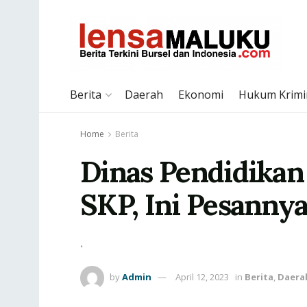
Berita
Daerah
Ekonomi
Hukum Krimi
Home
Berita
Dinas Pendidikan
SKP, Ini Pesanny
.
by
Admin
April 12, 2023
in
Berita
,
Daera