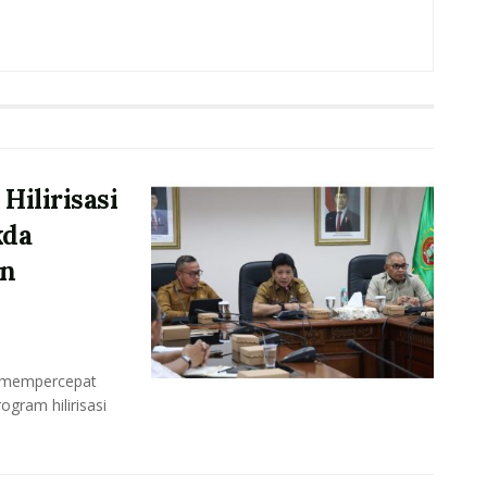
ilirisasi
kda
an
s mempercepat
gram hilirisasi