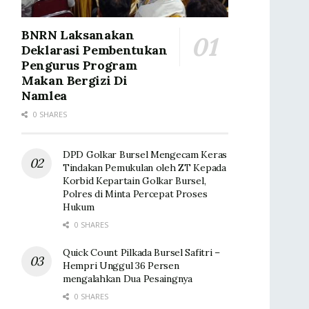
BNRN Laksanakan
Deklarasi Pembentukan
Pengurus Program
Makan Bergizi Di
Namlea
0 SHARES
DPD Golkar Bursel Mengecam Keras
Tindakan Pemukulan oleh ZT Kepada
Korbid Kepartain Golkar Bursel,
Polres di Minta Percepat Proses
Hukum
0 SHARES
Quick Count Pilkada Bursel Safitri –
Hempri Unggul 36 Persen
mengalahkan Dua Pesaingnya
0 SHARES