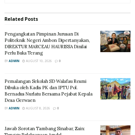
Related
Posts
Pengangkatan Pimpinan Jurusan Di
Politeknik Negeri Ambon Dipertanyakan,
DIREKTUR MARCEAU HAURISSA Dinilai
Perlu Buka Terang
BY
ADMIN
AUGUST 10, 2026
0
Pemalangan Sekolah SD Walafau Resmi
Dibuka oleh Kadis PK dan IPTU Pol.
Bernadus Nurlatu Bersama Pejabat Kepala
Desa Gerwaen
BY
ADMIN
AUGUST 8, 2026
0
Jawab Sorotan Tambang Sinabar, Zain:
Tunggu Pelaksanaan Amdal