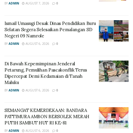
BY
ADMIN
AUGUST 7, 2026
0
Ismail Umasugi Desak Dinas Pendidikan Buru
Selatan Segera Selesaikan Pemalangan SD
Negeri 09 Namrole
BY
ADMIN
AUGUST 6, 2026
0
Di Bawah Kepemimpinan Jenderal
Petarung, Pemulihan Pascakonflik Terus
Dipercepat Demi Kedamaian di Tanah
Maluku
BY
ADMIN
AUGUST 6, 2026
0
SEMANGAT KEMERDEKAAN: BANDARA
PATTIMURA AMBON BERSOLEK MERAH
PUTIH SAMBUT HUT RI KE-81
BY
ADMIN
AUGUST 6, 2026
0