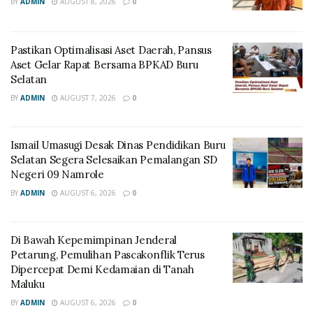
BY
ADMIN
AUGUST 8, 2026
0
Pastikan Optimalisasi Aset Daerah, Pansus
Aset Gelar Rapat Bersama BPKAD Buru
Selatan
BY
ADMIN
AUGUST 7, 2026
0
Ismail Umasugi Desak Dinas Pendidikan Buru
Selatan Segera Selesaikan Pemalangan SD
Negeri 09 Namrole
BY
ADMIN
AUGUST 6, 2026
0
Di Bawah Kepemimpinan Jenderal
Petarung, Pemulihan Pascakonflik Terus
Dipercepat Demi Kedamaian di Tanah
Maluku
BY
ADMIN
AUGUST 6, 2026
0