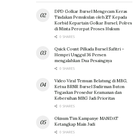
DPD Golkar Bursel Mengecam Keras
Tindakan Pemukulan oleh ZT Kepada
Korbid Kepartain Golkar Bursel, Polres
di Minta Percepat Proses Hukum
0 SHARES
Quick Count Pilkada Bursel Safitri –
Hempri Unggul 36 Persen
mengalahkan Dua Pesaingnya
0 SHARES
Video Viral Temuan Belatung di MBG,
Ketua BRNR Bursel Sudirman Buton
Tegaskan Prosedur Keamanan dan
Kebersihan MBG Jadi Prioritas
0 SHARES
Oknum Tim Kampanye MANDAT
Ketangkap Main Judi
0 SHARES