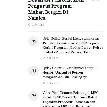
Pengurus Program
Makan Bergizi Di
Namlea
0 SHARES
DPD Golkar Bursel Mengecam Keras
Tindakan Pemukulan oleh ZT Kepada
Korbid Kepartain Golkar Bursel, Polres
di Minta Percepat Proses Hukum
0 SHARES
Quick Count Pilkada Bursel Safitri –
Hempri Unggul 36 Persen
mengalahkan Dua Pesaingnya
0 SHARES
Video Viral Temuan Belatung di MBG,
Ketua BRNR Bursel Sudirman Buton
Tegaskan Prosedur Keamanan dan
Kebersihan MBG Jadi Prioritas