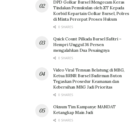
DPD Golkar Bursel Mengecam Keras
Tindakan Pemukulan oleh ZT Kepada
Korbid Kepartain Golkar Bursel, Polres
di Minta Percepat Proses Hukum
0 SHARES
Quick Count Pilkada Bursel Safitri –
Hempri Unggul 36 Persen
mengalahkan Dua Pesaingnya
0 SHARES
Video Viral Temuan Belatung di MBG,
Ketua BRNR Bursel Sudirman Buton
Tegaskan Prosedur Keamanan dan
Kebersihan MBG Jadi Prioritas
0 SHARES
Oknum Tim Kampanye MANDAT
Ketangkap Main Judi
0 SHARES