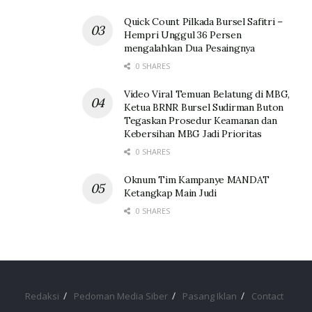
Quick Count Pilkada Bursel Safitri –
Hempri Unggul 36 Persen
mengalahkan Dua Pesaingnya
0 SHARES
Video Viral Temuan Belatung di MBG,
Ketua BRNR Bursel Sudirman Buton
Tegaskan Prosedur Keamanan dan
Kebersihan MBG Jadi Prioritas
0 SHARES
Oknum Tim Kampanye MANDAT
Ketangkap Main Judi
0 SHARES
Redaksi
Pedoman Media Siber
Pasang Iklan
Contact